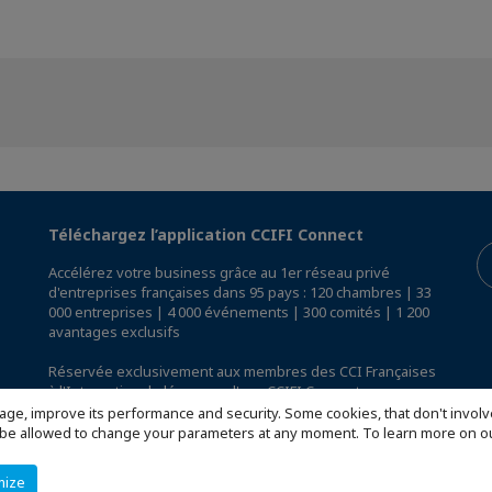
Téléchargez l’application CCIFI Connect
Accélérez votre business grâce au 1er réseau privé
d'entreprises françaises dans 95 pays : 120 chambres | 33
000 entreprises | 4 000 événements | 300 comités | 1 200
avantages exclusifs
Réservée exclusivement aux membres des CCI Françaises
à l'International,
découvrez l'app CCIFI Connect
.
age, improve its performance and security. Some cookies, that don't involv
ill be allowed to change your parameters at any moment. To learn more on
mize