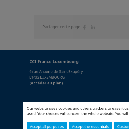
Partager
Partager
Partager cette page
sur
sur
Facebook
Linkedin
CCI France Luxembourg
6 rue Antoine de Saint Exupéry
L1432 LUXEMBOURG
(Accéder au plan)
Our website uses cookies and others trackers to ease it us
used. Your choices will concern the whole website. You w
Accept all purposes
Accept the essentials
Custo