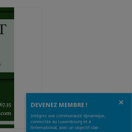
Fermer
DEVENEZ MEMBRE !
Intégrez une communauté dynamique,
connectée au Luxembourg et à
l’international, avec un objectif clair :