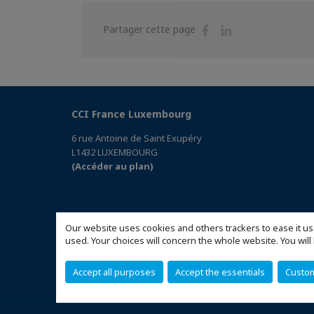
Partager
Partager
Partager cette page
sur
sur
Facebook
Linkedin
CCI France Luxembourg
6 rue Antoine de Saint Exupéry
L1432 LUXEMBOURG
(Accéder au plan)
Our website uses cookies and others trackers to ease it us
used. Your choices will concern the whole website. You w
Accept all purposes
Accept the essentials
Custo