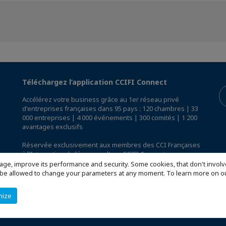
Téléchargez l’application CCIFI Connect
Accélérez votre business grâce au 1er réseau privé
d'entreprises françaises dans 95 pays : 120 chambres | 33
000 entreprises | 4 000 événements | 300 comités | 1 200
avantages exclusifs
Réservée exclusivement aux membres des CCI Françaises
à l'International,
découvrez l'app CCIFI Connect
.
age, improve its performance and security. Some cookies, that don't involv
ill be allowed to change your parameters at any moment. To learn more on
mize