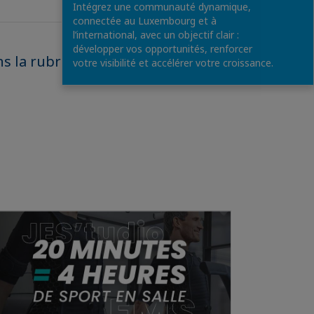
Intégrez une communauté dynamique,
connectée au Luxembourg et à
l’international, avec un objectif clair :
développer vos opportunités, renforcer
ns la rubrique
votre visibilité et accélérer votre croissance.