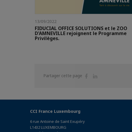
13/09/2022
FIDUCIAL OFFICE SOLUTIONS et le ZOO
D'AMNEVILLE rejoignent le Programme
Privilèges.
Partager
Partager
Partager cette page
sur
sur
Facebook
Linkedin
CCI France Luxembourg
6 rue Antoine de Saint Exupéry
L1432 LUXEMBOURG