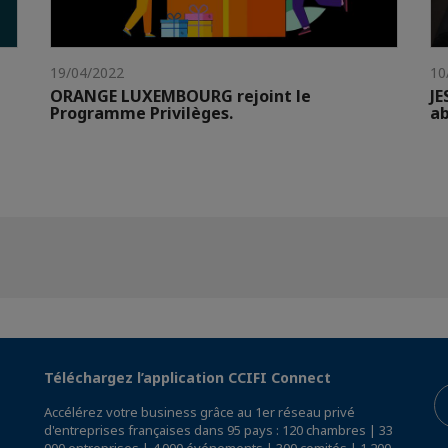
19/04/2022
10
ORANGE LUXEMBOURG rejoint le
JE
Programme Privilèges.
ab
Téléchargez l’application CCIFI Connect
Accélérez votre business grâce au 1er réseau privé
d'entreprises françaises dans 95 pays : 120 chambres | 33