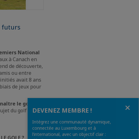
 futurs
remiers National
vaux à Canach en
-end de découverte,
 amis ou entre
initiés avait 8 ans
biais de jeux pour
naître le golf au
Fermer
DEVENEZ MEMBRE !
ujet du golf et
Intégrez une communauté dynamique,
connectée au Luxembourg et à
l’international, avec un objectif clair :
LE GOLF ?