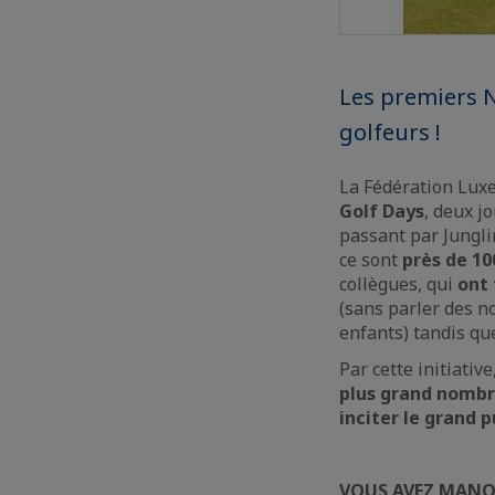
Les premiers 
golfeurs !
La Fédération Lux
Golf Days
, deux j
passant par Jungli
ce sont
près de 1
collègues, qui
ont 
(sans parler des n
enfants) tandis que
Par cette initiati
plus grand nomb
inciter le grand p
VOUS AVEZ MANQU