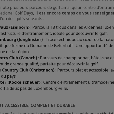
te plusieurs parcours de golf ainsi qu’un centre d’entrai
ational Golf Days
, il est encore temps de vous renseigner
’un des golfs suivants :
vaux (Eselborn)
: Parcours 18 trous dans les Ardennes luxe
rastructure d’entrainement, idéale pour découvrir le golf.
mbourg (Junglinster)
: Tracé technique au cœur de la natu
ifique ferme du Domaine de Belenhaff. Une opportunité de d
ine de la région.
ntry Club (Canach)
: Parcours de championnat, hôtel-spa e
t de grande qualité, parfaite pour découvrir le golf.
e Country Club (Christnach)
: Parcours plat et accessible, a
 du pays.
ter (Kockelscheuer)
: Centre d'entraînement ultramoderne
golf à deux pas de Luxembourg-ville.
ORT ACCESSIBLE, COMPLET ET DURABLE
le golf est pourtant un
sport complet
, combinant
activit