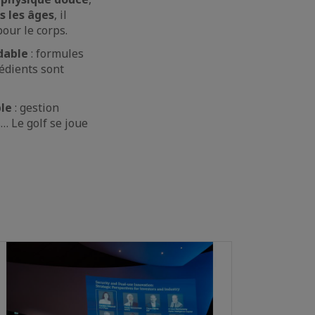
s les âges
, il
pour le corps.
dable
: formules
rédients sont
le
: gestion
… Le golf se joue