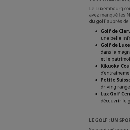
Le Luxembourg comp
avez manqué les N
du golf
auprès de l
Golf de Cler
une belle inf
Golf de Luxe
dans la magn
et le patrimo
Kikuoka Cou
d’entrainemen
Petite Suiss
driving range
Lux Golf Cen
découvrir le 
LE GOLF : UN SP
Souvent méconnu, 