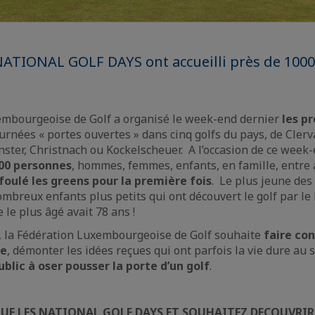
NATIONAL GOLF DAYS ont accueilli près de 1000
embourgeoise de Golf a organisé le week-end dernier
les p
ournées « portes ouvertes » dans cinq golfs du pays, de Cler
nster, Christnach ou Kockelscheuer. A l’occasion de ce week
000 personnes
, hommes, femmes, enfants, en famille, entre
foulé les greens pour la première fois
. Le plus jeune des 
ombreux enfants plus petits qui ont découvert le golf par le 
 le plus âgé avait 78 ans !
ve, la Fédération Luxembourgeoise de Golf souhaite
faire con
re
, démonter les idées reçues qui ont parfois la vie dure au s
ublic à oser pousser la porte d’un golf
.
E LES NATIONAL GOLF DAYS ET SOUHAITEZ DECOUVRIR 