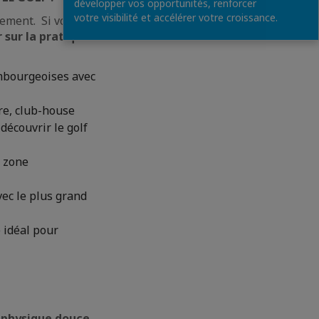
développer vos opportunités, renforcer
votre visibilité et accélérer votre croissance.
nement. Si vous
 sur la pratique
mbourgeoises avec
re, club-house
écouvrir le golf
t zone
vec le plus grand
 idéal pour
é physique douce
,