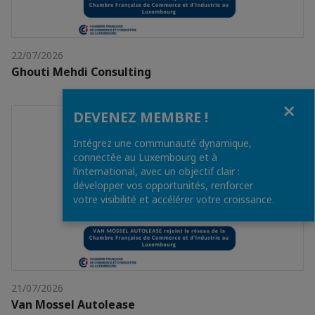
22/07/2026
Ghouti Mehdi Consulting
Fermer
DEVENEZ MEMBRE !
Intégrez une communauté dynamique,
connectée au Luxembourg et à
l’international, avec un objectif clair :
développer vos opportunités, renforcer
votre visibilité et accélérer votre croissance.
21/07/2026
Van Mossel Autolease