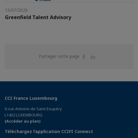
15/07/2026
Greenfield Talent Advisory
Partager
Partager
Partager cette page
sur
sur
Facebook
Linkedin
CCI France Luxembourg
6 rue Antoine de Saint Exupéry
L1432 LUXEMBOURG
(Accéder au plan)
Téléchargez l’application CCIFI Connect