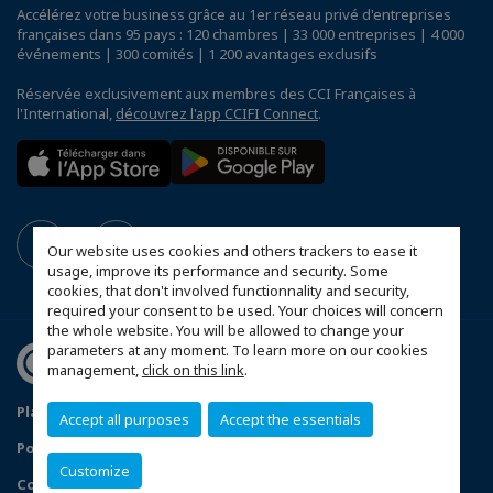
Accélérez votre business grâce au 1er réseau privé d'entreprises
françaises dans 95 pays : 120 chambres | 33 000 entreprises | 4 000
événements | 300 comités | 1 200 avantages exclusifs
Réservée exclusivement aux membres des CCI Françaises à
l'International,
découvrez l'app CCIFI Connect
.
Our website uses cookies and others trackers to ease it
usage, improve its performance and security. Some
cookies, that don't involved functionnality and security,
required your consent to be used. Your choices will concern
the whole website. You will be allowed to change your
parameters at any moment. To learn more on our cookies
management,
click on this link
.
Plan du site
Mentions légales
Accept all purposes
Accept the essentials
Politique de confidentialité
Customize
Configurer vos préférences cookies