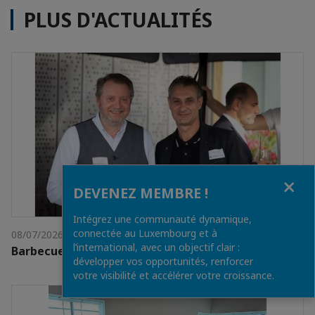
PLUS D'ACTUALITÉS
Fermer
DEVENEZ MEMBRE !
Intégrez une communauté dynamique,
connectée au Luxembourg et à
08/07/2026
l’international, avec un objectif clair :
Barbecue de la Chambre
développer vos opportunités, renforcer
votre visibilité et accélérer votre croissance.