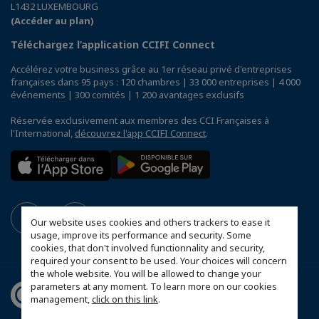
L1432 LUXEMBOURG
(Accéder au plan)
Téléchargez l’application CCIFI Connect
Accélérez votre business grâce au 1er réseau privé d'entreprises
françaises dans 95 pays : 120 chambres | 33 000 entreprises | 4 000
événements | 300 comités | 1 200 avantages exclusifs
Réservée exclusivement aux membres des CCI Françaises à
l'International,
découvrez l'app CCIFI Connect
.
Our website uses cookies and others trackers to ease it
usage, improve its performance and security. Some
cookies, that don't involved functionnality and security,
required your consent to be used. Your choices will concern
the whole website. You will be allowed to change your
parameters at any moment. To learn more on our cookies
management,
click on this link
.