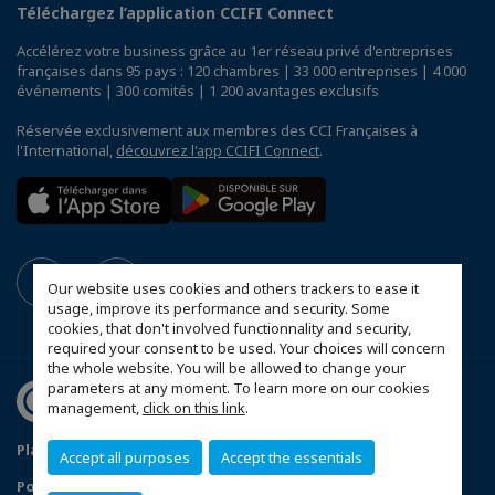
Téléchargez l’application CCIFI Connect
Accélérez votre business grâce au 1er réseau privé d'entreprises
françaises dans 95 pays : 120 chambres | 33 000 entreprises | 4 000
événements | 300 comités | 1 200 avantages exclusifs
Réservée exclusivement aux membres des CCI Françaises à
l'International,
découvrez l'app CCIFI Connect
.
Our website uses cookies and others trackers to ease it
usage, improve its performance and security. Some
cookies, that don't involved functionnality and security,
required your consent to be used. Your choices will concern
the whole website. You will be allowed to change your
parameters at any moment. To learn more on our cookies
management,
click on this link
.
Plan du site
Mentions légales
Accept all purposes
Accept the essentials
Politique de confidentialité