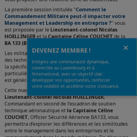
La première session intitulée "
Comment le
Commandement Militaire peut-il impacter votre
Management et Leadership en entreprise ?
" vous
est proposée par le
Lieutenant-colonel Nicolas
HOELLINGER
et la
Capitaine Céline COUCHET
de la
BA 133 (Base Aérienne de Nancy-Ochey)
.
Fermer
DEVENEZ MEMBRE !
Les militaires utilisent largement et quotidiennement
des techniques de management issues du monde civil,
Intégrez une communauté dynamique,
la spécificité du métier des armes impose une méthode
connectée au Luxembourg et à
particulière pour mener des hommes. Cette méthode
l’international, avec un objectif clair :
est généralement appelée le commandement.
développer vos opportunités, renforcer
votre visibilité et accélérer votre croissance.
Cette masterclass interactive, animée par le
Lieutenant-colonel Nicolas HOELLINGER
,
Commandant en second de l’escadron de soutien
technique aéronautique et
la Capitaine Céline
COUCHET
, Officier Sécurité Aérienne BA133, vous
permettra d’explorer les différences et les similitudes
entre le management dans les entreprises et le