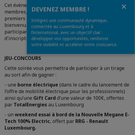
Fermer
Cet évènement étant fortement plébiscité par les
DEVENEZ MEMBRE !
membres, inscrivez-vous vite : premiers inscrits,
premiers servis ! Les conjoint.e.s sont évidemment les
Intégrez une communauté dynamique,
bienvenu.e.s (veuillez remplir la section "Ajouter des
connectée au Luxembourg et à
participants supplémentaires" du formulaire
l’international, avec un objectif clair :
d'inscription le cas échéant).
développer vos opportunités, renforcer
votre visibilité et accélérer votre croissance.
JEU-CONCOURS
Cette soirée vous permettra de participer à un tirage
au sort afin de gagner :
- une
borne électrique
(dans le cadre du lancement de
l’offre de mobilité électrique pour les professionnels)
ainsi qu’une
Gift Card
d’une valeur de 100€, offertes
par
TotalEnergies
au Luxembourg
- un
weekend essai à bord de la Nouvelle Megane E-
Tech 100% Electric
, offert par
RRG - Renault
Luxembourg.