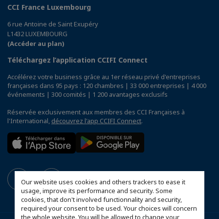
CCI France Luxembourg
6 rue Antoine de Saint Exupéry
L1432 LUXEMBOURG
(Accéder au plan)
Téléchargez l’application CCIFI Connect
Accélérez votre business grâce au 1er réseau privé d'entreprises
françaises dans 95 pays : 120 chambres | 33 000 entreprises | 4 000
événements | 300 comités | 1 200 avantages exclusifs
Réservée exclusivement aux membres des CCI Françaises à
l'International,
découvrez l'app CCIFI Connect
.
Our website uses cookies and others trackers to ease it
usage, improve its performance and security. Some
cookies, that don't involved functionnality and security,
required your consent to be used. Your choices will concern
the whole website. You will be allowed to change your