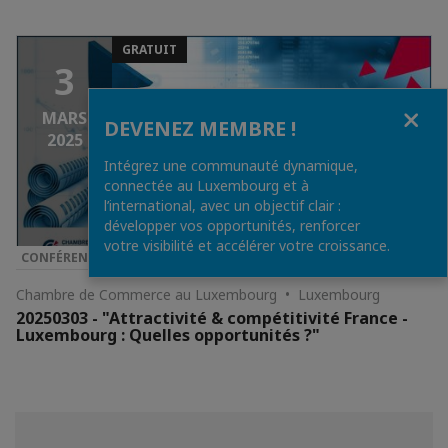
GRATUIT
3
Fermer
MARS
DEVENEZ MEMBRE !
2025
Intégrez une communauté dynamique,
connectée au Luxembourg et à
l’international, avec un objectif clair :
développer vos opportunités, renforcer
votre visibilité et accélérer votre croissance.
CONFÉRENCE & SÉMINAIRE
Chambre de Commerce au Luxembourg • Luxembourg
20250303 - "Attractivité & compétitivité France -
Luxembourg : Quelles opportunités ?"