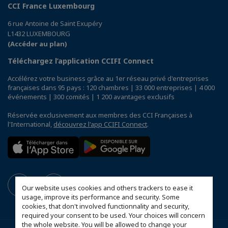
CCI France Luxembourg
6 rue Antoine de Saint Exupéry
L1432 LUXEMBOURG
(Accéder au plan)
Téléchargez l’application CCIFI Connect
Accélérez votre business grâce au 1er réseau privé d'entreprises
françaises dans 95 pays : 120 chambres | 33 000 entreprises | 4 000
événements | 300 comités | 1 200 avantages exclusifs
Réservée exclusivement aux membres des CCI Françaises à
l'International,
découvrez l'app CCIFI Connect
.
Our website uses cookies and others trackers to ease it
usage, improve its performance and security. Some
cookies, that don't involved functionnality and security,
required your consent to be used. Your choices will concern
the whole website. You will be allowed to change your